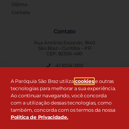
Dízimo
Contato
Contato
Rua Antônio Escorsin, 1840
São Braz – Curitiba – PR
CEP: 82300-490
41 3024-1310
A Paróquia São Braz utiliza
cookies
e outras
Endereço
tecnologias para melhorar a sua experiência.
Rua Antônio Escorsin, 1840
Ao continuar navegando, você concorda
São Braz – Curitiba – PR
com a utilização dessas tecnologias, como
CEP: 82300-490
também, concorda com os termos da nossa
Política de Privacidade
.