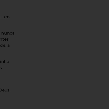
s, um
e nunca
ntes,
de, a
minha
s
Deus.