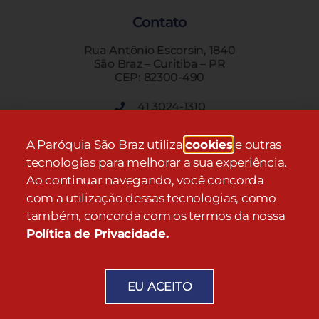
Contato
Rua Antônio Escorsin, 1840
São Braz – Curitiba – PR
CEP: 82300-490
41 3024-1310
A Paróquia São Braz utiliza
cookies
e outras
Endereço
tecnologias para melhorar a sua experiência.
Rua Antônio Escorsin, 1840
Ao continuar navegando, você concorda
São Braz – Curitiba – PR
com a utilização dessas tecnologias, como
CEP: 82300-490
também, concorda com os termos da nossa
Política de Privacidade
.
COPYRIGHT © PARÓQUIA SÃO BRAZ 2021. TODOS OS DIREITOS
EU ACEITO
RESERVADOS.